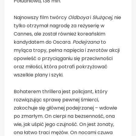
Południowa, 138 min.
Najnowszy film twórcy
Oldboya
i
Służącej
, nie
tylko otrzymał nagrodę za reżyserię w
Cannes, ale został również koreańskim
kandydatem do Oscara.
Podejrzana
to
myląca tropy, pełna napięcia i zwrotów akcji
opowieść o przyciąganiu się przeciwności
oraz miłości, która potrafi pokrzyżować
wszelkie plany i szyki.
Bohaterem thrillera jest policjant, który
rozwiązując sprawę pewnej śmierci,
zakochuje się głównej podejrzanej – wdowie
po zmarłym. On cierpi na bezsenność, ona
wie, jak uśpić jego czujność. On jest żonaty,
ona łatwo traci mężów. On nocami czuwa