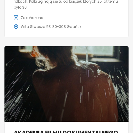
rolkach. Półki uginają się tu od książek, których 25 lat temu
było 30...
Zakończone
Wita Stwosza 53, 80-308 Gdańsk
AKADEMIA FILMU DOKUMENTALNEGO