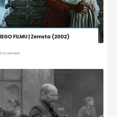
EGO FILMU | Zemsta (2002)
zł za semestr