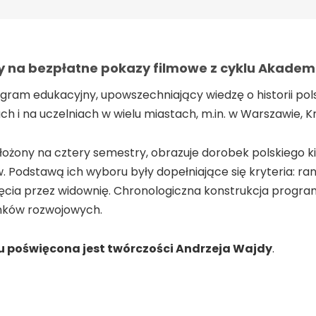
y na bezpłatne pokazy filmowe z cyklu Akademi
ogram edukacyjny, upowszechniający wiedzę o historii po
ch i na uczelniach w wielu miastach, m.in. w Warszawie, K
ozłożony na cztery semestry, obrazuje dorobek polskiego 
Podstawą ich wyboru były dopełniające się kryteria: ran
jęcia przez widownię. Chronologiczna konstrukcja progra
unków rozwojowych.
u poświęcona jest twórczości Andrzeja Wajdy
.