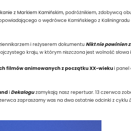
kanie z Markiem Kamińskim
, podróżnikiem, zdobywcą ob
, opowiadającego o wędrówce Kamińskiego z Kaliningrad
ziennikarzem i reżyserem dokumentu
Nikt nie powinien
 ojczystego kraju, w którym niszczona jest wolność słowa i
ch filmów animowanych z początku XX-wieku
i panel
and
i
Dekalogu
zamykają nasz repertuar. 13 czerwca zoba
zerwca zapraszamy was na dwa ostatnie odcinki z cyklu