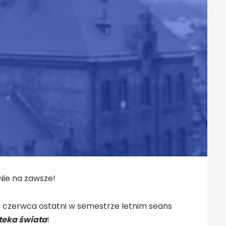
Nie na zawsze!
 4 czerwca ostatni w semestrze letnim seans
oteka świata
!