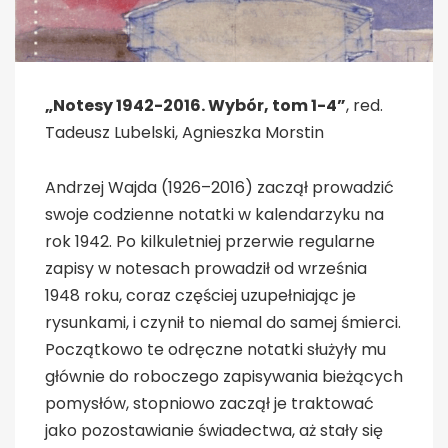
„Notesy 1942-2016. Wybór, tom 1-4”
, red.
Tadeusz Lubelski, Agnieszka Morstin
Andrzej Wajda (1926–2016) zaczął prowadzić
swoje codzienne notatki w kalendarzyku na
rok 1942. Po kilkuletniej przerwie regularne
zapisy w notesach prowadził od września
1948 roku, coraz częściej uzupełniając je
rysunkami, i czynił to niemal do samej śmierci.
Początkowo te odręczne notatki służyły mu
głównie do roboczego zapisywania bieżących
pomysłów, stopniowo zaczął je traktować
jako pozostawianie świadectwa, aż stały się