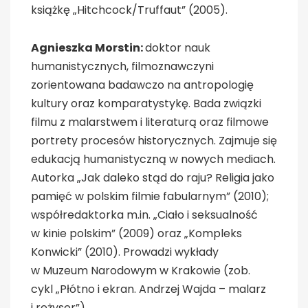
książkę „Hitchcock/Truffaut” (2005).
Agnieszka Morstin:
doktor nauk
humanistycznych, filmoznawczyni
zorientowana badawczo na antropologię
kultury oraz komparatystykę. Bada związki
filmu z malarstwem i literaturą oraz filmowe
portrety procesów historycznych. Zajmuje się
edukacją humanistyczną w nowych mediach.
Autorka „Jak daleko stąd do raju? Religia jako
pamięć w polskim filmie fabularnym” (2010);
współredaktorka m.in. „Ciało i seksualność
w kinie polskim” (2009) oraz „Kompleks
Konwicki” (2010). Prowadzi wykłady
w Muzeum Narodowym w Krakowie (zob.
cykl „Płótno i ekran. Andrzej Wajda – malarz
i reżyser”).