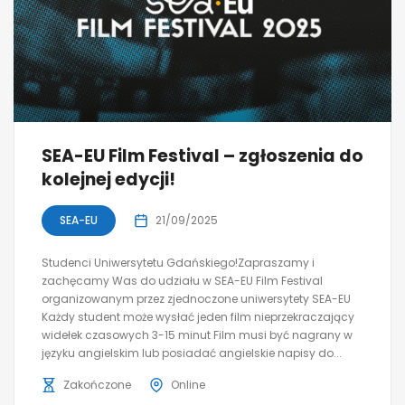
SEA-EU Film Festival – zgłoszenia do
kolejnej edycji!
SEA-EU
21/09/2025
Studenci Uniwersytetu Gdańskiego!Zapraszamy i
zachęcamy Was do udziału w SEA-EU Film Festival
organizowanym przez zjednoczone uniwersytety SEA-EU
Każdy student może wysłać jeden film nieprzekraczający
widełek czasowych 3-15 minut Film musi być nagrany w
języku angielskim lub posiadać angielskie napisy do...
Zakończone
Online