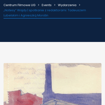
Centrum Filmowe UG
Events
Wydarzenia
„Notesy” Wajdy | spotkanie z redaktorami: Tadeuszem
Lubelskim i Agnieszką Morstin