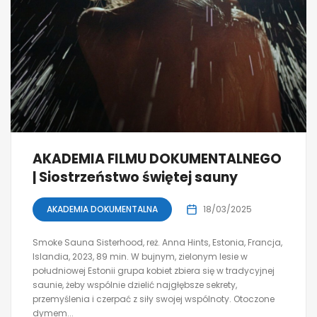
AKADEMIA FILMU DOKUMENTALNEGO
| Siostrzeństwo świętej sauny
AKADEMIA DOKUMENTALNA
18/03/2025
Smoke Sauna Sisterhood, reż. Anna Hints, Estonia, Francja,
Islandia, 2023, 89 min. W bujnym, zielonym lesie w
południowej Estonii grupa kobiet zbiera się w tradycyjnej
saunie, żeby wspólnie dzielić najgłębsze sekrety,
przemyślenia i czerpać z siły swojej wspólnoty. Otoczone
dymem...