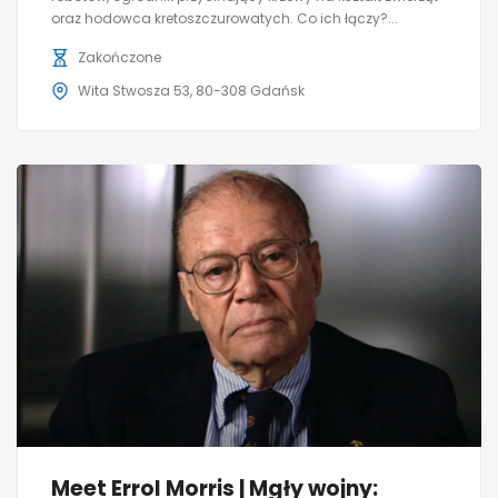
oraz hodowca kretoszczurowatych. Co ich łączy?...
Zakończone
Wita Stwosza 53, 80-308 Gdańsk
Meet Errol Morris | Mgły wojny: