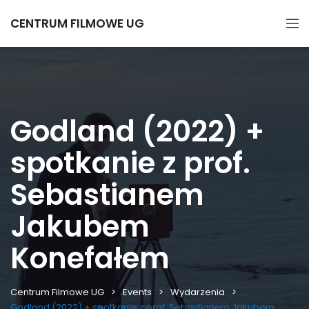
CENTRUM FILMOWE UG
Godland (2022) +
spotkanie z prof.
Sebastianem
Jakubem
Konefałem
Centrum Filmowe UG
Events
Wydarzenia
Godland (2022) + spotkanie z prof. Sebastianem Jakubem