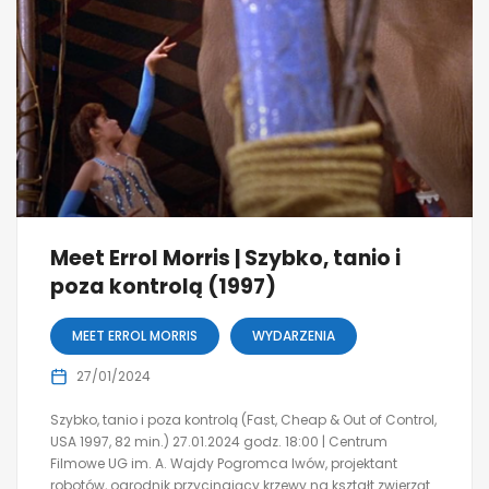
Meet Errol Morris | Szybko, tanio i
poza kontrolą (1997)
MEET ERROL MORRIS
WYDARZENIA
27/01/2024
Szybko, tanio i poza kontrolą (Fast, Cheap & Out of Control,
USA 1997, 82 min.) 27.01.2024 godz. 18:00 | Centrum
Filmowe UG im. A. Wajdy Pogromca lwów, projektant
robotów, ogrodnik przycinający krzewy na kształt zwierząt