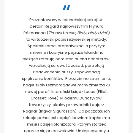
Prezentowany w canneńskiej sekcji Un
Certain Regard najnowszy film Hlynura
Pálmasona (
Zimowi bracia
,
Biały, biały dzień
)
to wirtuozerski popis reżyserskiej metody.
Spektakularne, dramatyczne, a przy tym
zmienne i kapryśne pejzaże Islandii na
bieżąco referują nam stan ducha bohaterów:
wizualizują surowość zasad, portretują
zlodowacenia duszy, zapowiadają
spiętrzenie konfliktów. Przez zimne strumienie,
nagie skały i szmaragdowe mchy zmierza ku
nowej parafii luterański ksiądz Lucas (Elliott
Crosset Hove). Młodemu Duńczykowi
towarzyszy lokalny przewodnik i bajarz
Ragnar (Ingvar Sigurðsson). Od początku ich
relacja pełna jest napięć, bowiem kapłan ma
misję i pasję kolonizatora, którym starzec
uparcie się przeciwstawia. Umiejscowiony u