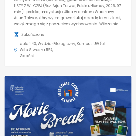
LISTY Z WILCZEJ (Reż. Arjun Talwar, Polska, Niemcy, 2025, 97
min.) | prelekcja+dyskusja Ulica w centrum Warszawy.
Arjun Talwar, który wyemigrował tutaj dekadę temu z Indii,
wciąż zmaga się z poczuciem wyobcowania. Wilcza nie...
Zakończone
aula 1.43, Wydział Filologiczny, Kampus UG (ul.
Wita Stwosza 55)
Gdańsk