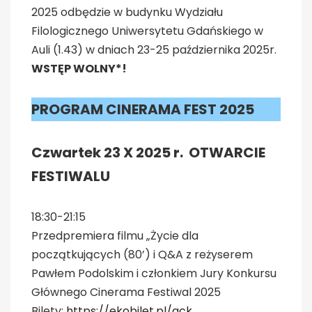
2025 odbędzie w budynku Wydziału
Filologicznego Uniwersytetu Gdańskiego w
Auli (1.43) w dniach 23-25 października 2025r.
WSTĘP WOLNY*!
PROGRAM CINERAMA FEST 2025
Czwartek 23 X 2025 r. OTWARCIE
FESTIWALU
18:30-21:15
Przedpremiera filmu „Życie dla
początkujących (80’) i Q&A z reżyserem
Pawłem Podolskim i członkiem Jury Konkursu
Głównego Cinerama Festiwal 2025
Bilety:
https://ekobilet.pl/ack