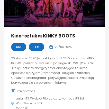
Kino-sztuka: KINKY BOOTS
DKF
FILM
20/01/2026
20 stycznia 2026 (wtorek), godz. 18:30 Kino-sztuka: KINKY
BOOTS | prelekcja+dyskusja po angielsku WSTĘP WOLNY!
„Kinky Boots” to energetyczna, chwytająca za serce
opowieść o przyjaźni, tożsamości i drugich szansach.
Odważna choreografia i porywające piosenki zmieniają
borykającą się z problemami fabrykę...
Zakończone
aula 1.43, Wydział Filologiczny, Kampus UG (ul.
Wita Stwosza 55)
Gdańsk