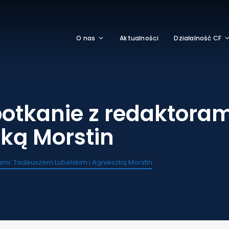
O nas
Aktualności
Działalność CF
potkanie z redaktora
zką Morstin
rami: Tadeuszem Lubelskim i Agnieszką Morstin