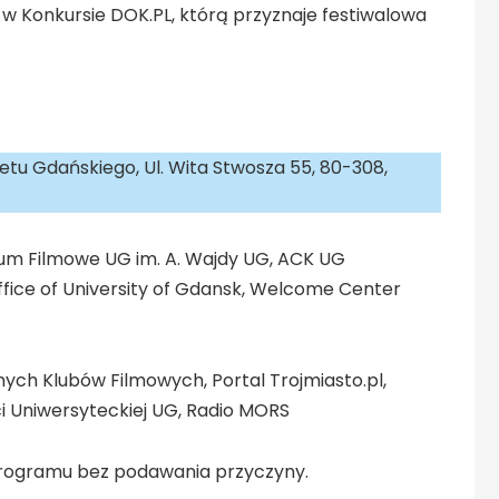
 w Konkursie DOK.PL, którą przyznaje festiwalowa
tetu Gdańskiego, Ul. Wita Stwosza 55, 80-308,
rum Filmowe UG im. A. Wajdy UG, ACK UG
Office of University of Gdansk, Welcome Center
ych Klubów Filmowych, Portal Trojmiasto.pl,
 Uniwersyteckiej UG, Radio MORS
programu bez podawania przyczyny.