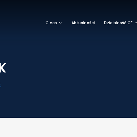
O nas
Aktualności
Działalność CF
K
K