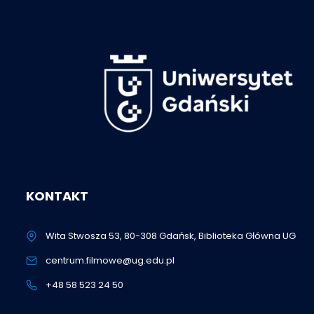
KONTAKT
Wita Stwosza 53, 80-308 Gdańsk, Biblioteka Główna UG
centrum.filmowe@ug.edu.pl
+48 58 523 24 50