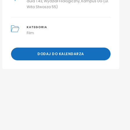
aula 1.43, Wydział Filologiczny, Kampus UG (ul.
Wita Stwosza 55)
KATEGORIA
Film
DODAJ DO KALENDARZA