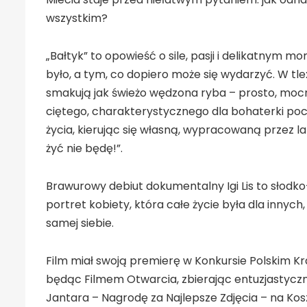
wszystkim?
„Bałtyk” to opowieść o sile, pasji i delikatnym 
było, a tym, co dopiero może się wydarzyć. W tle
smakują jak świeżo wędzona ryba – prosto, mocn
ciętego, charakterystycznego dla bohaterki poc
życia, kierując się własną, wypracowaną przez lat
żyć nie będę!”.
Brawurowy debiut dokumentalny Igi Lis to słodko-g
portret kobiety, która całe życie była dla innych
samej siebie.
Film miał swoją premierę w Konkursie Polskim K
będąc Filmem Otwarcia, zbierając entuzjastyczne
Jantara – Nagrodę za Najlepsze Zdjęcia – na Kos