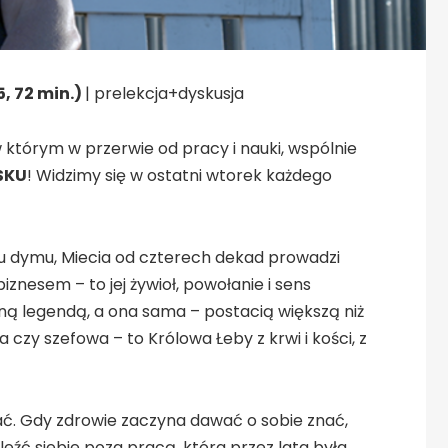
5, 72 min.)
| prelekcja+dyskusja
 którym w przerwie od pracy i nauki, wspólnie
SKU
! Widzimy się w ostatni wtorek każdego
hu dymu, Miecia od czterech dekad prowadzi
iznesem – to jej żywioł, powołanie i sens
alną legendą, a ona sama – postacią większą niż
a czy szefowa – to Królowa Łeby z krwi i kości, z
ać. Gdy zdrowie zaczyna dawać o sobie znać,
eźć siebie poza pracą, która przez lata była