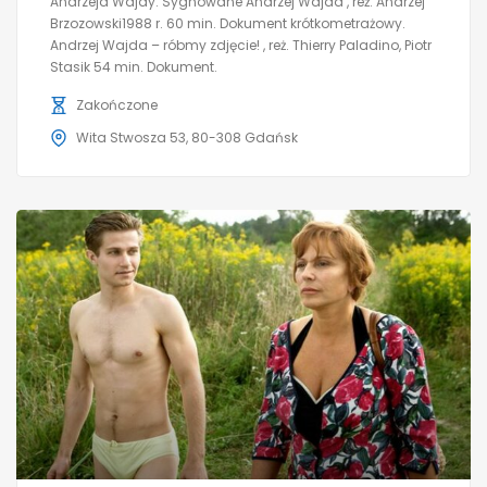
Andrzeja Wajdy. Sygnowane Andrzej Wajda , reż. Andrzej
Brzozowski1988 r. 60 min. Dokument krótkometrażowy.
Andrzej Wajda – róbmy zdjęcie! , reż. Thierry Paladino, Piotr
Stasik 54 min. Dokument.
Zakończone
Wita Stwosza 53, 80-308 Gdańsk