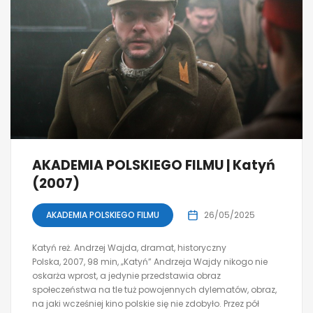
AKADEMIA POLSKIEGO FILMU | Katyń
(2007)
AKADEMIA POLSKIEGO FILMU
26/05/2025
Katyń reż. Andrzej Wajda, dramat, historyczny
Polska, 2007, 98 min, „Katyń” Andrzeja Wajdy nikogo nie
oskarża wprost, a jedynie przedstawia obraz
społeczeństwa na tle tuż powojennych dylematów, obraz,
na jaki wcześniej kino polskie się nie zdobyło. Przez pół