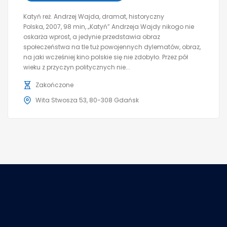
Katyń reż. Andrzej Wajda, dramat, historyczny
Polska, 2007, 98 min, „Katyń” Andrzeja Wajdy nikogo nie
oskarża wprost, a jedynie przedstawia obraz
społeczeństwa na tle tuż powojennych dylematów, obraz,
na jaki wcześniej kino polskie się nie zdobyło. Przez pół
wieku z przyczyn politycznych nie...
Zakończone
Wita Stwosza 53, 80-308 Gdańsk