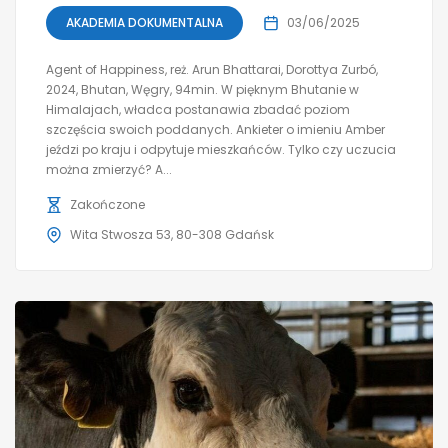
AKADEMIA DOKUMENTALNA
03/06/2025
Agent of Happiness, reż. Arun Bhattarai, Dorottya Zurbó,
2024, Bhutan, Węgry, 94min. W pięknym Bhutanie w
Himalajach, władca postanawia zbadać poziom
szczęścia swoich poddanych. Ankieter o imieniu Amber
jeździ po kraju i odpytuje mieszkańców. Tylko czy uczucia
można zmierzyć? A...
Zakończone
Wita Stwosza 53, 80-308 Gdańsk