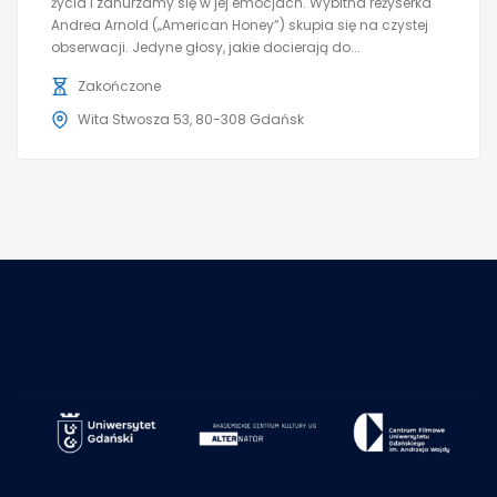
życia i zanurzamy się w jej emocjach. Wybitna reżyserka
Andrea Arnold („American Honey”) skupia się na czystej
obserwacji. Jedyne głosy, jakie docierają do...
Zakończone
Wita Stwosza 53, 80-308 Gdańsk