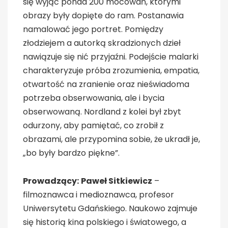
się wyjąć ponad 200 mocowań, którymi
obrazy były dopięte do ram. Postanawia
namalować jego portret. Pomiędzy
złodziejem a autorką skradzionych dzieł
nawiązuje się nić przyjaźni. Podejście malarki
charakteryzuje próba zrozumienia, empatia,
otwartość na zranienie oraz nieświadoma
potrzeba obserwowania, ale i bycia
obserwowaną. Nordland z kolei był zbyt
odurzony, aby pamiętać, co zrobił z
obrazami, ale przypomina sobie, że ukradł je,
„bo były bardzo piękne”.
Prowadzący:
Paweł Sitkiewicz
–
filmoznawca i medioznawca, profesor
Uniwersytetu Gdańskiego. Naukowo zajmuje
się historią kina polskiego i światowego, a