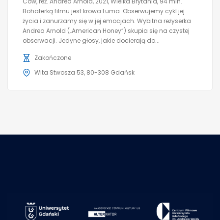
Cow, reż. Andrea Arnold, 2021, Wielka Brytania, 94 min.
Bohaterką filmu jest krowa Luma. Obserwujemy cykl jej
życia i zanurzamy się w jej emocjach. Wybitna reżyserka
Andrea Arnold („American Honey”) skupia się na czystej
obserwacji. Jedyne głosy, jakie docierają do...
Zakończone
Wita Stwosza 53, 80-308 Gdańsk